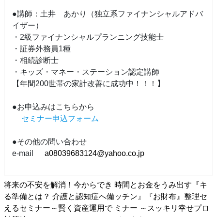
●講師：土井 あかり（独立系ファイナンシャルアドバ
イザー）
・2級ファイナンシャルプランニング技能士
・証券外務員1種
・相続診断士
・キッズ・マネー・ステーション認定講師
【年間200世帯の家計改善に成功中！！！】
●お申込みはこちらから
セミナー申込フォーム
●その他の問い合わせ
e-mail
a08039683124@yahoo.co.jp
将来の不安を解消！今からでき
時間とお金をうみ出す『キ
る準備とは？ 介護と認知症へ備
ッチン』『お財布』整理セ
えるセミナー～賢く資産運用で
ミナー ～スッキリ幸せプロ