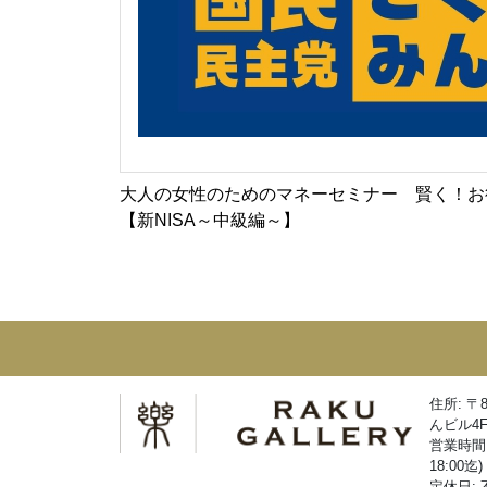
大人の女性のためのマネーセミナー 賢く！お
【新NISA～中級編～】
住所: 〒
んビル4
営業時間:
18:00迄)
定休日: