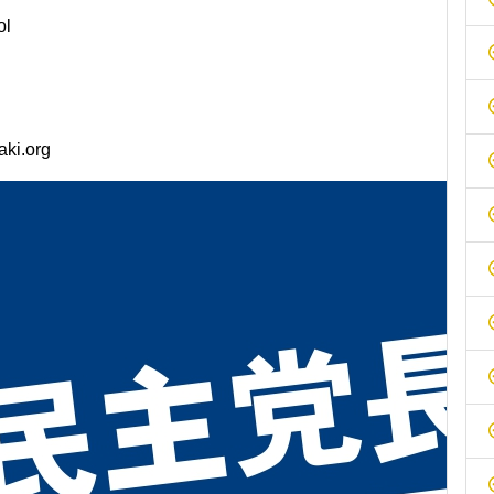
ol
ki.org