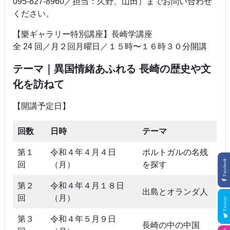
095-827-8960／担当：久野、山田）までお問い合わせ
ください。
【樂ギャラリー特別講座】長崎学講座
全 24 回／月２回月曜日／１５時〜１６時３０分開講
テーマ｜異国情緒あふれる 長崎の歴史や文
化を訪ねて
【開講予定日】
回数
日時
テーマ
第１
令和４年４月４日
ポルトガルの名残
回
（月）
を探す
第２
令和４年４月１８日
出島とオランダ人
回
（月）
第３
令和４年５月９日
長崎の中の中国