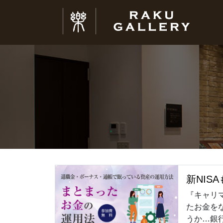
新NI
『キャリ
たお金を
うか…銀