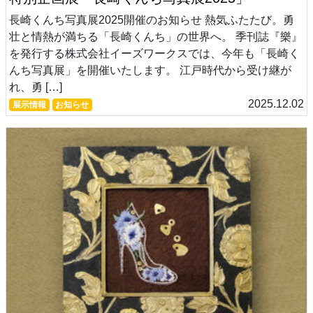
長崎くんち写真展2025開催のお知らせ 熱気ふたたび。勇
壮と情熱が満ちる「長崎くんち」の世界へ。 季刊誌『樂』
を発行する株式会社イーズワークスでは、今年も「長崎く
んち写真展」を開催いたします。 江戸時代から受け継が
れ、勇 […]
2025.12.02
展示情報
お知らせ