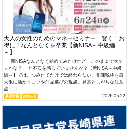
大人の女性のためのマネーセミナー 賢く！お
得に！なんとなくを卒業【新NISA～中級編
～】
「新NISAなんとなく始めてみたけれど、このままで大丈
夫かな？」 と不安を感じていませんか？【新NISA～中級
編～】では、つみたてだけでは終わらない、非課税枠を最
大限に活かすコツや商品選びの視点、見落としがちな注意
点 […]
2026.05.22
展示情報
お知らせ