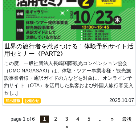
世界の旅行者を惹きつける！体験予約サイト活
用セミナー《PART2》
この度、一般社団法人長崎国際観光コンベンション協会
（DMO NAGASAKI）は、体験・ツアー事業者様・観光施
設事業者様・通訳ガイドの方などを対象に、オンライン予
約サイ ト（OTA）を活用した集客および外国人旅行客受入
セ […]
2025.10.07
展示情報
お知らせ
page 1 of 6
1
2
3
4
5
...
»
最後
»