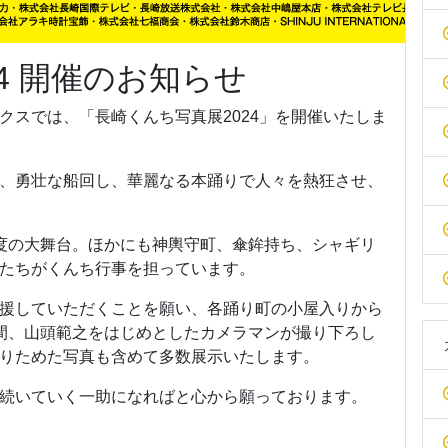
4 開催のお知らせ
クスでは、「長崎くんち写真展2024」を開催いたしま
、勇壮な船回し、華麗なる本踊りで人々を熱狂させ、
度の大舞台。ほかにも神輿守町、傘鉾持ち、シャギリ
たちがくんち行事を担っています。
援していただくことを願い、各踊り町の小屋入りから
間、山頭範之をはじめとしたカメラマンが撮り下ろし
りためた写真も含めて多数展示いたします。
続いていく一助になればと心から願っております。