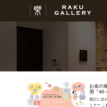
お金の
用『40
家計に合
ミナー 