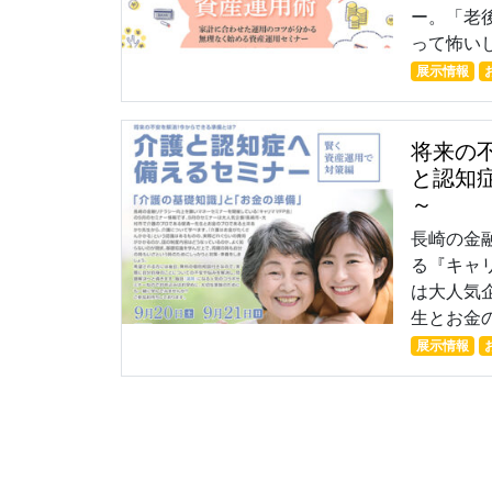
ー。「老
って怖いし
展示情報
将来の
と認知
～
長崎の金
る『キャ
は大人気
生とお金の
展示情報