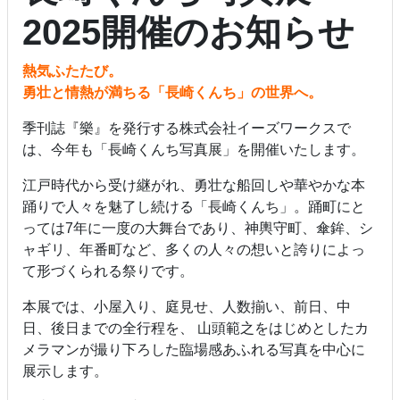
2025開催のお知らせ
熱気ふたたび。
勇壮と情熱が満ちる「長崎くんち」の世界へ。
季刊誌『樂』を発行する株式会社イーズワークスで
は、今年も「長崎くんち写真展」を開催いたします。
江戸時代から受け継がれ、勇壮な船回しや華やかな本
踊りで人々を魅了し続ける「長崎くんち」。踊町にと
っては7年に一度の大舞台であり、神輿守町、傘鉾、シ
ャギリ、年番町など、多くの人々の想いと誇りによっ
て形づくられる祭りです。
本展では、小屋入り、庭見せ、人数揃い、前日、中
日、後日までの全行程を、 山頭範之をはじめとしたカ
メラマンが撮り下ろした臨場感あふれる写真を中心に
展示します。